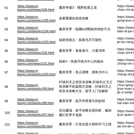
https://www.nj-
https://ww
魔兽争霸3：视野拓展之道
91
loong.com/news/106.html
zhan-zhi-d
https://www.nj-
https://ww
迷雾重重的游戏攻略
92
loong.com/works/105.html
gong-lyue.
https://www.nj-
https://www
魔兽世界：隐藏buff图标的绝妙方法
93
loong.com/works/104.html
biao-di-jue
https://www.nj-
https://ww
辐射技能点：探索无尽可能性
94
loong.com/works/103.html
jin-ke-nen
https://www.nj-
https://ww
魔兽世界：装备展示，力量演绎
95
loong.com/news/102.html
zhan-shi-li
https://www.nj-
https://www
辐射4：快速升级为中心的秘诀
96
loong.com/news/101.html
zhong-xin-
https://www.nj-
https://www
魔兽世界：焦点调整，视角为中心
97
loong.com/works/100.html
zheng-shi-
https://www
轩辕剑天之痕安卓攻略;轩辕剑之天之
https://www.nj-
zhuo-gong-l
痕攻略手机版图文攻略：轩辕剑天之
98
loong.com/works/99.html
lyue-xuan-
痕安卓攻略大全：新手入门全解析
jie-xi.webp
https://www.nj-
https://ww
魔兽世界：提升伤害显示的妙招
99
loong.com/works/98.html
hai-xian-s
贪玩魔域：新手攻略全面剖析，畅游
https://www.nj-
https://ww
100
loong.com/works/97.html
lyue-quan-
魔幻世界不迷路
https://www.nj-
https://ww
魔兽世界：打造武器大师的学习之路
101
loong.com/news/96.html
da-shi-de-x
https://www.nj-
https://www