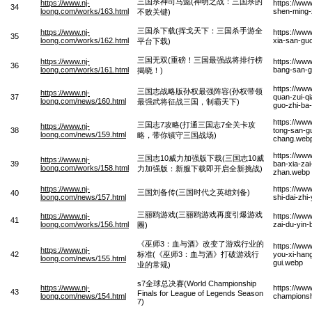
三国杀神司马懿(神明之战：三国杀的
https://www.nj-
https://ww
34
loong.com/works/163.html
shen-ming-
不败关键)
三国杀下载(挥戈天下：三国杀手游全
https://www.nj-
https://www
35
loong.com/works/162.html
xia-san-gu
平台下载)
三国无双(重磅！三国最强战将排行榜
https://www.nj-
https://ww
36
loong.com/works/161.html
bang-san-g
揭晓！)
https://ww
三国志战略版孙权最强阵容(孙权带领
https://www.nj-
37
quan-zui-q
loong.com/news/160.html
最强武将征战三国，制霸天下)
guo-zhi-ba-
https://ww
三国志7攻略(打通三国志7全关卡攻
https://www.nj-
38
tong-san-g
loong.com/news/159.html
略，带你镇守三国战场)
chang.web
https://www
三国志10威力加强版下载(三国志10威
https://www.nj-
39
ban-xia-zai-
loong.com/works/158.html
力加强版：新服下载即开启全新挑战)
zhan.webp
https://www.nj-
https://ww
三国刘备传(三国时代之英雄刘备)
40
loong.com/news/157.html
shi-dai-zhi
三丽鸥游戏(三丽鸥游戏再度引爆游戏
https://www.nj-
https://www
41
loong.com/works/156.html
zai-du-yin
圈)
《巫师3：血与酒》改变了游戏行业的
https://www
https://www.nj-
42
标准(《巫师3：血与酒》打破游戏行
you-xi-han
loong.com/news/155.html
gui.webp
业的常规)
s7全球总决赛(World Championship
https://www.nj-
https://ww
43
Finals for League of Legends Season
loong.com/news/154.html
championsh
7)