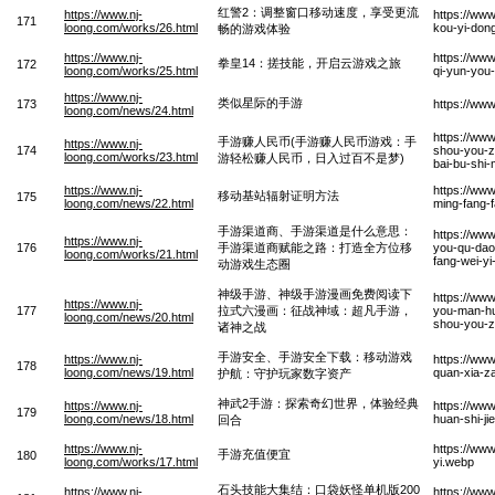
红警2：调整窗口移动速度，享受更流
https://www.nj-
https://ww
171
loong.com/works/26.html
kou-yi-don
畅的游戏体验
https://www.nj-
https://ww
拳皇14：搓技能，开启云游戏之旅
172
loong.com/works/25.html
qi-yun-you-
https://www.nj-
类似星际的手游
173
https://www
loong.com/news/24.html
https://ww
手游赚人民币(手游赚人民币游戏：手
https://www.nj-
174
shou-you-z
loong.com/works/23.html
游轻松赚人民币，日入过百不是梦)
bai-bu-shi
https://www.nj-
https://ww
移动基站辐射证明方法
175
loong.com/news/22.html
ming-fang-
手游渠道商、手游渠道是什么意思：
https://ww
https://www.nj-
176
手游渠道商赋能之路：打造全方位移
you-qu-dao
loong.com/works/21.html
fang-wei-y
动游戏生态圈
神级手游、神级手游漫画免费阅读下
https://ww
https://www.nj-
177
拉式六漫画：征战神域：超凡手游，
you-man-hu
loong.com/news/20.html
shou-you-z
诸神之战
手游安全、手游安全下载：移动游戏
https://www.nj-
https://ww
178
loong.com/news/19.html
quan-xia-z
护航：守护玩家数字资产
神武2手游：探索奇幻世界，体验经典
https://www.nj-
https://ww
179
loong.com/news/18.html
huan-shi-ji
回合
https://www.nj-
https://ww
手游充值便宜
180
loong.com/works/17.html
yi.webp
石头技能大集结：口袋妖怪单机版200
https://www.nj-
https://www