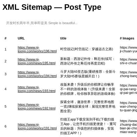
XML Sitemap — Post Type
开发时长两年半,简单即是美 Simple is beautiful...
#
URL
title
# Images
https://www.nj-
https://ww
时空战记(时空战记：穿越远古之路)
1
loong.com/works/196.html
ji-chuan-y
新标题：西游记外传：释厄传(续写：
https://www.nj-
https://www
2
loong.com/news/195.html
shi-e-chuan
西游记外传之释厄传再度启程)
斗罗大陆h5变态版(重磅推荐：全新斗
https://www.nj-
https://www
3
loong.com/works/194.html
zhong-bang-
罗大陆H5赛场震撼开启！)
改版来袭！升级后的你棋牌让你畅享
https://www
https://www.nj-
4
不一样的游戏体验！(升级来袭！全新
qi-pai-rang
loong.com/news/193.html
qi-pai-gei-
的你棋牌，给你独享异彩的游戏体验)
探索全球，遨游世界：完整世界地图
https://www
https://www.nj-
5
一览(继续探索全球：展现完整世界地
wan-zheng-s
loong.com/news/192.html
tu-quan-jin
图全景)
扫描王app下载安装到手机(下载扫描
https://ww
王App，让您手机扫描更便捷！ - 重写
https://www.nj-
zhuang-dao
6
loong.com/works/191.html
bian-jie-ch
后的标题：升级您的扫描体验，安装
miao-wang
扫描王APP！)