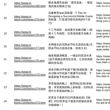
吸血鬼避世血族(「避世血族」：吸血
https://www.nj-
https://www
17
loong.com/works/180.html
xue-zu-xi-x
鬼的最后栖身之地)
及象教育app(原标题：5 Tips for
https://www
Designing a Successful Mobile Game
https://www.nj-
18
5-tips-for-
loong.com/news/179.html
新标题：打造成功移动游戏的5个技
dong-you-xi
巧)
十三号病院：游戏通关攻略详解！(探
https://ww
https://www.nj-
19
索十三号病院：完美游戏通关攻略大
tong-guan-
loong.com/news/178.html
guan-gong-
揭秘)
https://ww
全网最全的无限金币钻石游戏合集(无
https://www.nj-
20
xian-jin-bi-
loong.com/news/177.html
限金币钻石游戏合集：游戏大全)
quan.webp
修复视频清晰度，一键达到高清水准
https://www
https://www.nj-
21
(提升视频品质轻松实现，让你的画面
da-dao-gao-
loong.com/news/176.html
hua-mian-s
瞬间变高清)
使命召唤18手机版下载(现成标题：使
https://ww
https://www.nj-
22
命召唤18手机版下载重写后标题：下
ban-xia-zai
loong.com/works/175.html
hou-biao-ti
载最新版手机使命召唤18)
享受孤独的晚上，推荐B站应用(原标
https://ww
https://www.nj-
23
题：享受孤独的晚上新标题：在B站应
shang-tui-j
loong.com/works/174.html
biao-ti-za
用中分享孤独的晚上)
世界盒子最新2022内置修改器(【独
https://www.nj-
https://www
24
家】2022世界盒子最新内置修改器新
loong.com/works/173.html
xiu-gai-qi-d
功能揭秘！)