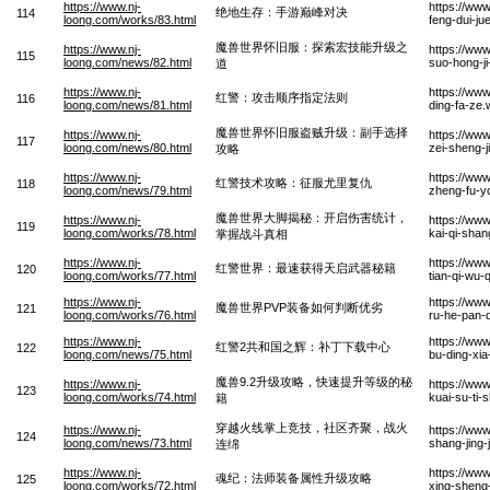
https://www.nj-
https://ww
绝地生存：手游巅峰对决
114
loong.com/works/83.html
feng-dui-ju
魔兽世界怀旧服：探索宏技能升级之
https://www.nj-
https://www
115
loong.com/news/82.html
suo-hong-ji
道
https://www.nj-
https://www
红警：攻击顺序指定法则
116
loong.com/news/81.html
ding-fa-ze
魔兽世界怀旧服盗贼升级：副手选择
https://www.nj-
https://www
117
loong.com/news/80.html
zei-sheng-
攻略
https://www.nj-
https://www
红警技术攻略：征服尤里复仇
118
loong.com/news/79.html
zheng-fu-y
魔兽世界大脚揭秘：开启伤害统计，
https://www.nj-
https://www
119
loong.com/works/78.html
kai-qi-sha
掌握战斗真相
https://www.nj-
https://www
红警世界：最速获得天启武器秘籍
120
loong.com/works/77.html
tian-qi-wu-q
https://www.nj-
https://ww
魔兽世界PVP装备如何判断优劣
121
loong.com/works/76.html
ru-he-pan-
https://www.nj-
https://ww
红警2共和国之辉：补丁下载中心
122
loong.com/news/75.html
bu-ding-xi
魔兽9.2升级攻略，快速提升等级的秘
https://www.nj-
https://ww
123
loong.com/works/74.html
kuai-su-ti-
籍
穿越火线掌上竞技，社区齐聚，战火
https://www.nj-
https://ww
124
loong.com/news/73.html
shang-jing-
连绵
https://www.nj-
https://www
魂纪：法师装备属性升级攻略
125
loong.com/works/72.html
xing-sheng