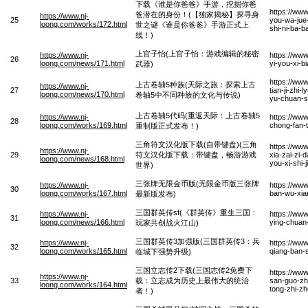
下载《谁是你爸爸》手游，挖掘你爸
https://www
爸潜在的身份！(【独家揭秘】探寻身
https://www.nj-
25
you-wa-jue-
loong.com/works/172.html
世之谜《谁是你爸爸》手游正式上
shi-ni-ba-
线！)
上官子怡(上官子怡：游戏编辑的秘密
https://www.nj-
https://ww
26
loong.com/news/171.html
yi-you-xi-b
武器)
https://ww
上古卷轴5种族(天际之旅：探索上古
https://www.nj-
27
tian-ji-zh
loong.com/news/170.html
卷轴5中不同种族的文化与传说)
yu-chuan-
上古卷轴5代码(重返天际：上古卷轴5
https://www.nj-
https://ww
28
loong.com/works/169.html
chong-fan-
重制版正式发布！)
三角符文汉化版下载(自带键盘)(三角
https://ww
https://www.nj-
29
符文汉化版下载：带键盘，畅游游戏
xia-zai-zi-
loong.com/news/168.html
you-xi-shi-
世界)
三张牌无限金币版(无限金币版三张牌
https://www.nj-
https://www
30
loong.com/works/167.html
ban-wu-xian
最新版发布)
三国群英传sf(《群英传》重生三国：
https://www.nj-
https://ww
31
loong.com/news/166.html
ying-chuan
玩家共创战火江山)
三国群英传3加强版(三国群英传3：兵
https://www.nj-
https://ww
32
loong.com/works/165.html
qiang-ban-s
临城下强势升级)
三国立志传2下载(三国志传2免费下
https://www
https://www.nj-
33
载：立志成为历史上最伟大的统治
san-guo-zhi
loong.com/works/164.html
tong-zhi-z
者！)