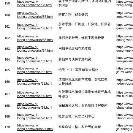
花千骨手游豪礼赠 送，不容错过的殊
https://www.nj-
https://ww
159
loong.com/news/38.html
zeng-song-
荣时刻
https://www.nj-
https://www
暗夜之猎：侦探谜踪
160
loong.com/works/37.html
zong.webp
肝帝手游：肝到底，肝穿地，肝爆苍
https://www.nj-
https://ww
161
loong.com/news/36.html
gan-chuan-
穹
https://www.nj-
https://ww
无影换新升级，畅玩手游无极限
162
loong.com/works/35.html
chang-wan-
https://www.nj-
https://ww
网咖单机游戏存档攻略
163
loong.com/works/34.html
gong-lyue.
https://www.nj-
https://www
新仙剑奇侠传手游剑灵
164
loong.com/news/33.html
you-jian-li
https://www.nj-
https://www
纪元1404：军队建造大揭秘
165
loong.com/news/32.html
jie-mi.webp
攻城掠地庞统副本攻略：智取巴蜀，
https://www.nj-
https://ww
166
loong.com/news/31.html
fu-ben-gon
火烧雒城
红警重现电脑模拟器带你畅玩经典战
https://www.nj-
https://ww
167
loong.com/news/30.html
mo-ni-qi-da
略游戏
https://www.nj-
https://ww
探秘海怪之船：船长攻略详解指南
168
loong.com/news/29.html
chuan-zhan
https://www.nj-
https://www
红警基地：从堡垒到中心
169
loong.com/news/28.html
zhong-xin.
https://www.nj-
https://ww
拳皇命运：格斗家升级的奥秘
170
loong.com/works/27.html
jia-sheng-j