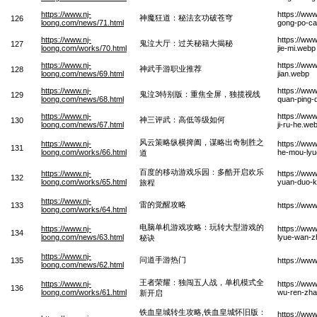
https://www.nj-
https://ww
神魔狂道：秘法玄功破苍穹
126
loong.com/news/71.html
gong-po-ca
https://www.nj-
https://www
鬼泣大厅：过关秘籍大揭秘
127
loong.com/works/70.html
jie-mi.webp
https://www.nj-
https://ww
神武手游职业推荐
128
loong.com/news/69.html
jian.webp
https://www.nj-
https://www
鬼泣3特别版：重焦全屏，独揽视线
129
loong.com/news/68.html
quan-ping-
https://www.nj-
https://ww
神三评武：高低等级如何
130
loong.com/news/67.html
ji-ru-he.we
风云策略纵横捭阖，谋略出奇制胜之
https://www.nj-
https://ww
131
loong.com/works/66.html
he-mou-lyu
道
百度的移动游戏乐园：多酷开启欢乐
https://www.nj-
https://www
132
loong.com/works/65.html
yuan-duo-k
旅程
https://www.nj-
雷的觉醒攻略
133
https://ww
loong.com/works/64.html
电脑单机游戏攻略：玩转大型游戏的
https://www.nj-
https://www
134
loong.com/news/63.html
lyue-wan-z
秘诀
https://www.nj-
问道手游热门
135
https://ww
loong.com/news/62.html
王者荣耀：独闯五人战，单机模式全
https://www.nj-
https://ww
136
loong.com/works/61.html
wu-ren-zhan
新开启
铁血皇城转生攻略,铁血皇城怀旧版：
https://ww