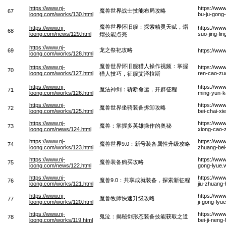
https://www.nj-
https://www
魔兽世界战士技能布局攻略
67
loong.com/works/130.html
bu-ju-gong
魔兽世界怀旧服：探索精灵天赋，熠
https://www.nj-
https://www
68
loong.com/news/129.html
suo-jing-lin
熠技能点亮
https://www.nj-
龙之祭祀攻略
69
https://www
loong.com/works/128.html
魔兽世界怀旧服猎人操作视频：掌握
https://www.nj-
https://www
70
loong.com/works/127.html
ren-cao-zuo
猎人技巧，征服艾泽拉斯
https://www.nj-
https://ww
魔法神剑：斩断命运，开辟征程
71
loong.com/works/126.html
ming-yun-k
https://www.nj-
https://ww
魔兽世界坐骑装备拆卸攻略
72
loong.com/works/125.html
bei-chai-xi
https://www.nj-
https://ww
魔兽：掌握多英雄操作的奥秘
73
loong.com/news/124.html
xiong-cao-
https://www.nj-
https://ww
魔兽世界9.0：新号装备属性升级攻略
74
loong.com/works/123.html
zhuang-bei
https://www.nj-
https://ww
魔兽装备购买攻略
75
loong.com/news/122.html
gong-lyue.
https://www.nj-
https://ww
魔兽9.0：共享成就装备，探索新征程
76
loong.com/works/121.html
jiu-zhuang
https://www.nj-
https://ww
魔兽牧师快速升级攻略
77
loong.com/works/120.html
ji-gong-lyu
https://www.nj-
https://www
鬼泣：揭秘剑形态装备技能获取之道
78
loong.com/works/119.html
bei-ji-neng