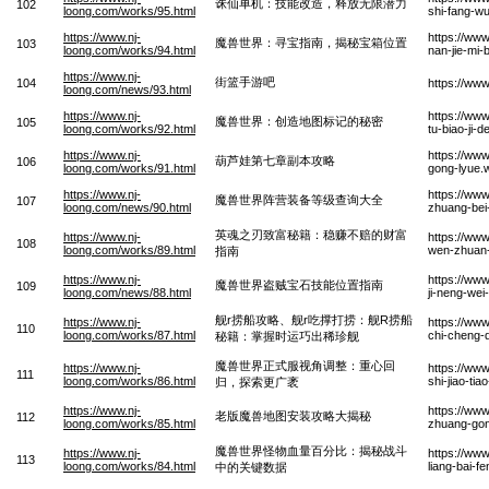
诛仙单机：技能改造，释放无限潜力
102
loong.com/works/95.html
shi-fang-wu
https://www.nj-
https://ww
魔兽世界：寻宝指南，揭秘宝箱位置
103
loong.com/works/94.html
nan-jie-mi-
https://www.nj-
街篮手游吧
104
https://ww
loong.com/news/93.html
https://www.nj-
https://ww
魔兽世界：创造地图标记的秘密
105
loong.com/works/92.html
tu-biao-ji-
https://www.nj-
https://ww
葫芦娃第七章副本攻略
106
loong.com/works/91.html
gong-lyue.
https://www.nj-
https://ww
魔兽世界阵营装备等级查询大全
107
loong.com/news/90.html
zhuang-bei
英魂之刃致富秘籍：稳赚不赔的财富
https://www.nj-
https://www
108
loong.com/works/89.html
wen-zhuan-
指南
https://www.nj-
https://ww
魔兽世界盗贼宝石技能位置指南
109
loong.com/news/88.html
ji-neng-wei
舰r捞船攻略、舰r吃撑打捞：舰R捞船
https://www.nj-
https://www
110
loong.com/works/87.html
chi-cheng-d
秘籍：掌握时运巧出稀珍舰
魔兽世界正式服视角调整：重心回
https://www.nj-
https://ww
111
loong.com/works/86.html
shi-jiao-t
归，探索更广袤
https://www.nj-
https://ww
老版魔兽地图安装攻略大揭秘
112
loong.com/works/85.html
zhuang-gon
魔兽世界怪物血量百分比：揭秘战斗
https://www.nj-
https://ww
113
loong.com/works/84.html
liang-bai-f
中的关键数据