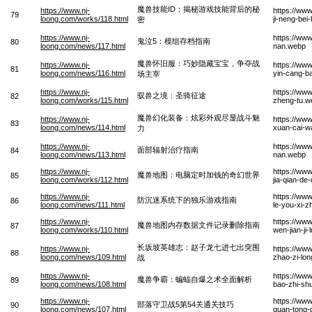
魔兽技能ID：揭秘游戏技能背后的秘
https://www.nj-
https://www
79
loong.com/works/118.html
ji-neng-bei
密
https://www.nj-
https://ww
鬼泣5：模组存档指南
80
loong.com/news/117.html
nan.webp
魔兽怀旧服：巧妙隐藏宝宝，争夺战
https://www.nj-
https://ww
81
loong.com/news/116.html
yin-cang-b
场主宰
https://www.nj-
https://ww
驭兽之境：圣骑征途
82
loong.com/works/115.html
zheng-tu.w
魔兽幻化装备：炫彩外观尽显战斗魅
https://www.nj-
https://ww
83
loong.com/news/114.html
xuan-cai-wa
力
https://www.nj-
https://www
面部辐射治疗指南
84
loong.com/news/113.html
nan.webp
https://www.nj-
https://ww
魔兽地图：电脑定时加钱的奇幻世界
85
loong.com/works/112.html
jia-qian-de
https://www.nj-
https://ww
防沉迷系统下的独乐游戏指南
86
loong.com/news/111.html
le-you-xi-z
https://www.nj-
https://ww
魔兽地图内存数据文件记录删除指南
87
loong.com/works/110.html
wen-jian-ji
长坂坡英雄志：赵子龙七进七出突围
https://www.nj-
https://ww
88
loong.com/news/109.html
zhao-zi-lon
战
https://www.nj-
https://ww
魔兽争霸：蝙蝠自爆之术全面解析
89
loong.com/news/108.html
bao-zhi-shu
https://www.nj-
https://ww
部落守卫战5第54关通关技巧
90
loong.com/news/107.html
guan-tong-