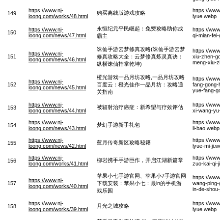
https://www.nj-
https://ww
购买离线版游戏攻略
149
loong.com/works/48.html
lyue.webp
永恒纪元平民崛起：免费攻略助你成
https://www.nj-
https://ww
150
loong.com/news/47.html
qi-mian-fe
霸主
诛仙手游云梦修真攻略(诛仙手游云梦
https://ww
https://www.nj-
151
修真攻略大全：云梦修真炼灵真诀：
xiu-zhen-g
loong.com/news/46.html
meng-xiu-z
纵横诛仙指掌乾坤)
橙光游戏一品月坊攻略,一品月坊攻略
https://ww
https://www.nj-
152
百度云：橙光佳作一品月坊：攻略通
fang-gong-l
loong.com/news/45.html
yue-fang-g
关指南
https://www.nj-
https://www
被辐射治疗癌症：新希望与疗效评估
153
loong.com/news/44.html
xi-wang-yu-
https://www.nj-
https://ww
梦幻手游新手礼包
154
loong.com/news/43.html
li-bao.webp
https://www.nj-
https://ww
蓝月传奇新区攻略秘籍
155
loong.com/news/42.html
lyue-mi-ji.
https://www.nj-
https://ww
柳岩携手手游巨作，开启江湖新篇章
156
loong.com/works/41.html
zuo-kai-qi-
苹果小七手游官网、苹果小7手游官网
https://ww
https://www.nj-
157
下载安装：苹果小七：最in的手机游
wang-ping-
loong.com/works/40.html
in-de-shou-
戏乐园
https://www.nj-
https://ww
月光之城攻略
158
loong.com/works/39.html
lyue.webp