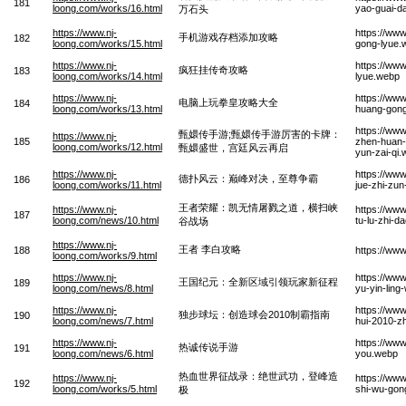
181
loong.com/works/16.html
yao-guai-d
万石头
https://www.nj-
https://www
手机游戏存档添加攻略
182
loong.com/works/15.html
gong-lyue.
https://www.nj-
https://ww
疯狂挂传奇攻略
183
loong.com/works/14.html
lyue.webp
https://www.nj-
https://ww
电脑上玩拳皇攻略大全
184
loong.com/works/13.html
huang-gong
https://ww
甄嬛传手游;甄嬛传手游厉害的卡牌：
https://www.nj-
185
zhen-huan-
loong.com/works/12.html
甄嬛盛世，宫廷风云再启
yun-zai-qi
https://www.nj-
https://ww
德扑风云：巅峰对决，至尊争霸
186
loong.com/works/11.html
jue-zhi-zu
王者荣耀：凯无情屠戮之道，横扫峡
https://www.nj-
https://ww
187
loong.com/news/10.html
tu-lu-zhi-
谷战场
https://www.nj-
王者 李白攻略
188
https://ww
loong.com/works/9.html
https://www.nj-
https://ww
王国纪元：全新区域引领玩家新征程
189
loong.com/news/8.html
yu-yin-ling
https://www.nj-
https://ww
独步球坛：创造球会2010制霸指南
190
loong.com/news/7.html
hui-2010-z
https://www.nj-
https://ww
热诚传说手游
191
loong.com/news/6.html
you.webp
热血世界征战录：绝世武功，登峰造
https://www.nj-
https://www
192
loong.com/works/5.html
shi-wu-gon
极