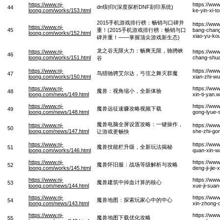
https://www.nj-
https://www
dnf刻印(深度探析DNF刻印系统)
44
loong.com/works/153.html
ke-yin-xi-t
2015手机游戏排行榜：畅销与口碑并
https://ww
https://www.nj-
45
重！(2015手机游戏排行榜：畅销与口
bang-chang
loong.com/works/152.html
xiao-yu-kou
碑并重！——掌握顶尖游戏新生态)
龙之谷无限火力：畅爽无限，驰骋峡
https://www.nj-
https://www
46
loong.com/works/151.html
chang-shua
谷
https://www.nj-
https://www
鸟猎驰骋艾尔达，弓弦之舞灭群魔
47
loong.com/works/150.html
xian-zhi-w
https://www.nj-
https://ww
魔兽：视角缩小，全新体验
48
loong.com/news/149.html
xin-ti-yan.
https://www.nj-
https://ww
魔兽远征速赚攻略视频下载
49
loong.com/news/148.html
gong-lyue-s
魔兽电脑全屏设置攻略：一键操作，
https://www.nj-
https://ww
50
loong.com/news/147.html
she-zhi-go
让游戏更畅快
https://www.nj-
https://www
魔兽技能栏升级，全新玩法揭秘
51
loong.com/works/146.html
quan-xin-wa
https://www.nj-
https://ww
魔兽怀旧服：战场等级解析与攻略
52
loong.com/works/145.html
deng-ji-jie
https://www.nj-
https://ww
魔兽建筑中掉血计算的核心
53
loong.com/news/144.html
xue-ji-sua
https://www.nj-
https://ww
魔兽地图：探索玩家心中的中心
54
loong.com/news/143.html
xin-zhong-
https://www.nj-
https://ww
魔兽地图下载优化攻略
55