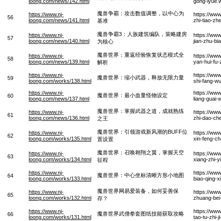
loong.com/news/142.html
gong-lyue.
魔兽争霸：攻击数值调整，以中心为
https://www.nj-
https://ww
56
loong.com/news/141.html
zhi-tiao-zh
基准
魔兽争霸3：人族建筑编队，策略建房
https://www.nj-
https://ww
57
loong.com/news/140.html
jian-zhu-bi
为核心
魔兽世界：重返经验恢复状态模式全
https://www.nj-
https://www
58
loong.com/news/139.html
yan-hui-fu-
解析
https://www.nj-
https://ww
魔兽世界：缩小武器，释放无限力量
59
loong.com/works/138.html
shi-fang-wu
https://www.nj-
https://www
魔兽世界：最小血量怪物设定
60
loong.com/news/137.html
liang-guai
魔兽世界：掌握武器之道，成就熟练
https://www.nj-
https://ww
61
loong.com/news/136.html
zhi-dao-che
之王
魔兽世界：引领游戏新风潮的BUFF位
https://www.nj-
https://www
62
loong.com/works/135.html
xin-feng-ch
置设置
魔兽世界：召唤翱翔之翼，掌握天空
https://www.nj-
https://ww
63
loong.com/works/134.html
xiang-zhi-
征程
https://www.nj-
https://ww
魔兽世界：中心坐标清晰方形小地图
64
loong.com/works/133.html
biao-qing-x
魔兽世界网易爱装备，如何妥善保
https://www.nj-
https://ww
65
loong.com/works/132.html
zhuang-bei
存？
https://www.nj-
https://ww
魔兽世界武僧拳套图纸技能获取攻略
66
loong.com/works/131.html
tao-tu-zhi-