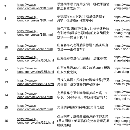
手游助手哪个好用(评测：哪款手游辅
https://www.nj-
https://ww
7
loong.com/news/190.html
yong-ping-
助工具更实用？)
手机控车app下载(下载最佳的控车
https://www.nj-
https://ww
8
loong.com/news/189.html
xia-zai-zu
APP：保证您的行车安全)
快色下载 绚丽竞技场，让你快速释放
https://www
https://www.nj-
9
色彩激情(释放色彩激情的必备绚丽竞
chang-rang-
loong.com/news/188.html
jing-ji-cha
技场——快色下载！)
山脊赛车2(改写后的标题：挑战高山
https://www.nj-
https://www
10
loong.com/news/187.html
biao-ti-tia
赛道——山脊赛车2)
https://www.nj-
https://www
山海经吞噬进化(山海经：进化吞噬)
11
loong.com/works/186.html
shan-hai-ji
山东文旅通app(山东文旅通app：畅游
https://www.nj-
https://ww
12
loong.com/works/185.html
shan-dong-
山东文化之旅)
寻找失落园：探秘神秘游戏世界(寻觅
https://www.nj-
https://ww
13
loong.com/works/184.html
shen-mi-you
失落园：游戏世界的神秘探秘)
https://ww
完整收集守卫剑阁隐藏英雄密码 - 50
https://www.nj-
14
jian-ge-yin
loong.com/news/183.html
字以下(不择手段，寻找英雄密码！)
xiong-mi-m
https://www.nj-
https://www
失落的神殿(探秘神秘的失落之殿)
15
loong.com/news/182.html
shen-mi-de-
圣火明尊：燃亮青藏高原的信仰之光
https://ww
https://www.nj-
16
(圣火明尊：燃亮信仰之光在青藏高原
qing-zang-
loong.com/works/181.html
zhi-guang-
继续燃烧)