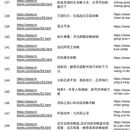
https://www.nj-
137
铁血皇城转生攻略大全：从零开始称
sheng-gong
loong.com/works/60.html
sheng-gong
霸天下
https://www.nj-
https://ww
王国纪元：征战战法宝箱攻略
138
loong.com/works/59.html
zhan-fa-ba
https://www.nj-
遥点手游
139
https://ww
loong.com/news/58.html
https://www.nj-
https://ww
焰火屠魔：术法精髓攻略秘籍
140
loong.com/news/57.html
gong-lyue-m
https://www.nj-
https://ww
远征阿育王攻略
141
loong.com/works/56.html
lyue.webp
https://www.nj-
烈焰屠龙攻略
142
https://ww
loong.com/works/55.html
辐射四：解密武器配件箱子的卸下方
https://www.nj-
https://www
143
loong.com/news/54.html
xiang-zi-de
法
https://www.nj-
https://ww
火影忍者手游：孤影疾行，忍界独行
144
loong.com/works/53.html
ying-ji-xin
辐射4：外星人枪揭秘，探寻其神秘力
https://www.nj-
https://www
145
loong.com/news/52.html
mi-tan-xun-
量
https://www.nj-
https://ww
清风之战1.80决战攻略详解
146
loong.com/news/51.html
zhan-gong-
https://www.nj-
https://ww
轩辕传奇：九州风云录
147
loong.com/works/50.html
feng-yun-l
https://ww
流言侦探攻略篇,流言侦探攻略篇在线
https://www.nj-
148
liu-yan-zhe
loong.com/news/49.html
观看：流言探案：解密真相攻略秘典
gong-lyue-