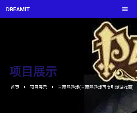
项目展示
首页
项目展示
三丽鸥游戏(三丽鸥游戏再度引爆游戏圈)