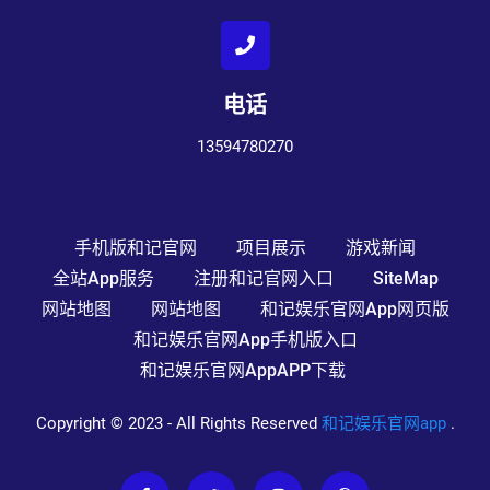
电话
13594780270
手机版和记官网
项目展示
游戏新闻
全站app服务
注册和记官网入口
SiteMap
网站地图
网站地图
和记娱乐官网app网页版
和记娱乐官网app手机版入口
和记娱乐官网appAPP下载
Copyright © 2023 - All Rights Reserved
和记娱乐官网app
.