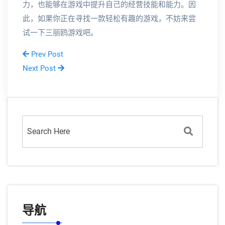
力，也能够在游戏中提升自己的经营技能和能力。因
此，如果你正在寻找一款轻松有趣的游戏，不妨来尝
试一下三丽鸥游戏吧。
Prev Post
Next Post
导航