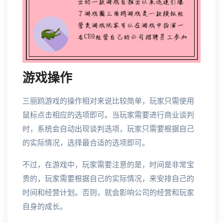
游戏操作
三丽鸥游戏的操作相对来说比较简单，玩家只需使用
鼠标点击相应的选项即可。当玩家需要进行商业谈判
时，系统会自动出现谈判选项，玩家只需要根据自己
的实际情况，选择最合适的选项即可。
不过，在游戏中，玩家需要注意的是，时间是非常宝
贵的，玩家需要根据自己的实际情况，来安排自己的
时间和经营计划。否则，就会影响公司的经营和玩家
自身的成长。